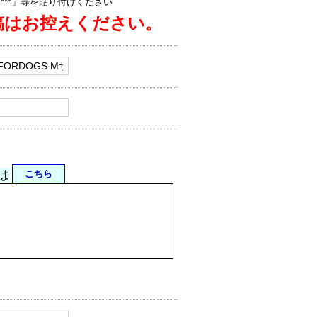
jp/****」等を貼り付けください
稿はお控えください。
は
こちら