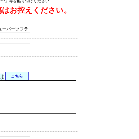
jp/****」等を貼り付けください
稿はお控えください。
は
こちら