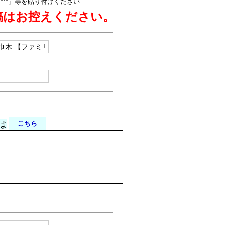
jp/****」等を貼り付けください
稿はお控えください。
は
こちら