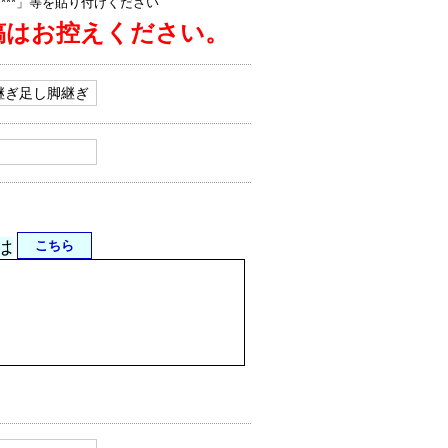
jp/****」等を貼り付けください
稿はお控えください。
は
こちら