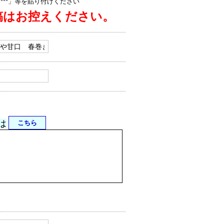
jp/****」等を貼り付けください
稿はお控えください。
は
こちら