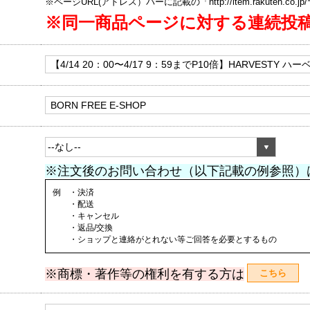
※ページURL(アドレス）バーに記載の「http://item.rakuten.co.
※同一商品ページに対する連続投
※注文後のお問い合わせ（以下記載の例参照）
例 ・決済
・配送
・キャンセル
・返品/交換
・ショップと連絡がとれない等ご回答を必要とするもの
※商標・著作等の権利を有する方は
こちら