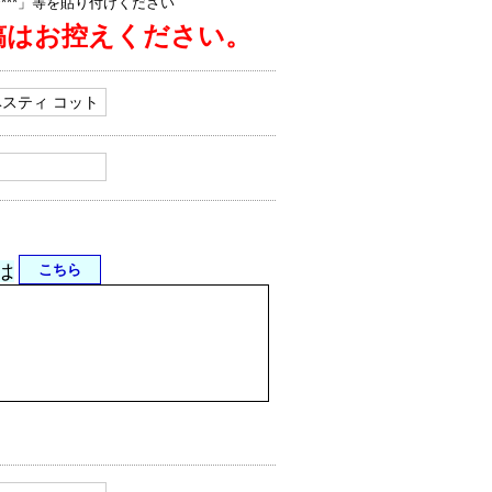
jp/****」等を貼り付けください
稿はお控えください。
は
こちら