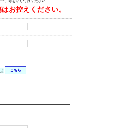
jp/****」等を貼り付けください
稿はお控えください。
は
こちら