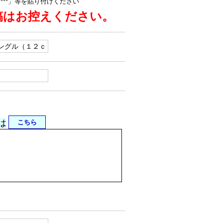
jp/****」等を貼り付けください
稿はお控えください。
は
こちら