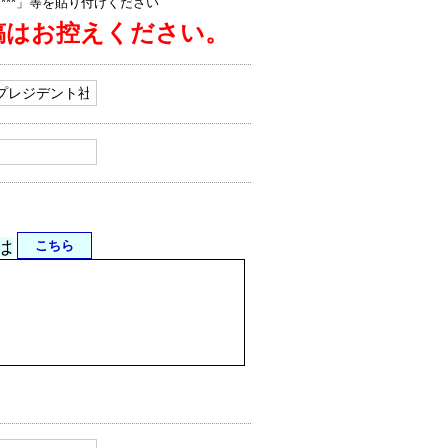
jp/****」等を貼り付けください
稿はお控えください。
は
こちら