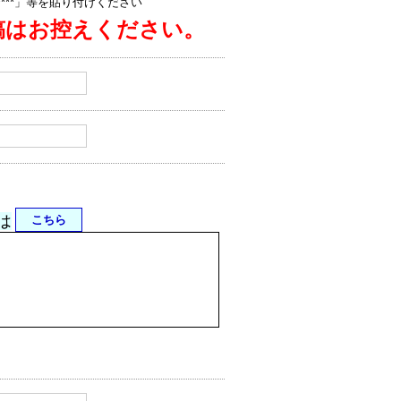
jp/****」等を貼り付けください
稿はお控えください。
は
こちら