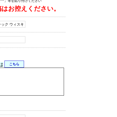
jp/****」等を貼り付けください
稿はお控えください。
は
こちら