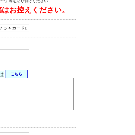
jp/****」等を貼り付けください
稿はお控えください。
は
こちら