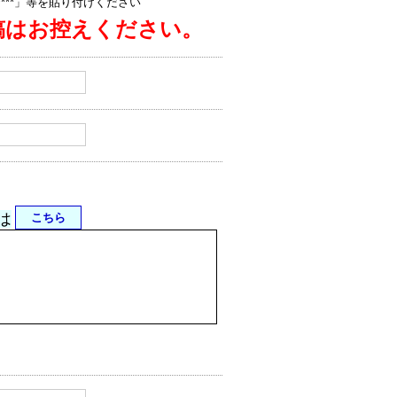
jp/****」等を貼り付けください
稿はお控えください。
は
こちら