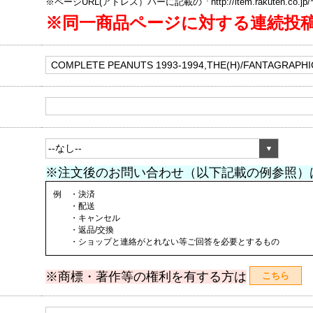
※ページURL(アドレス）バーに記載の「http://item.rakuten.co.
※同一商品ページに対する連続投
※注文後のお問い合わせ（以下記載の例参照）
例 ・決済
・配送
・キャンセル
・返品/交換
・ショップと連絡がとれない等ご回答を必要とするもの
※商標・著作等の権利を有する方は
こちら