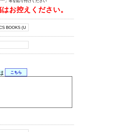
jp/****」等を貼り付けください
稿はお控えください。
は
こちら