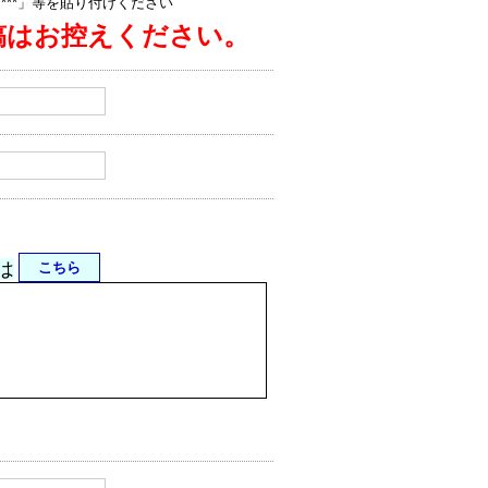
jp/****」等を貼り付けください
稿はお控えください。
は
こちら