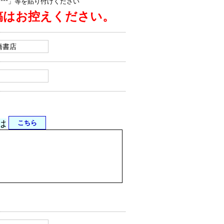
jp/****」等を貼り付けください
稿はお控えください。
は
こちら