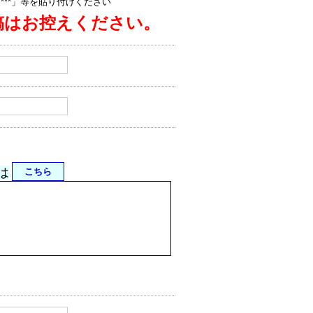
jp/****」等を貼り付けください
稿はお控えください。
は
こちら