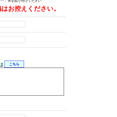
jp/****」等を貼り付けください
稿はお控えください。
は
こちら