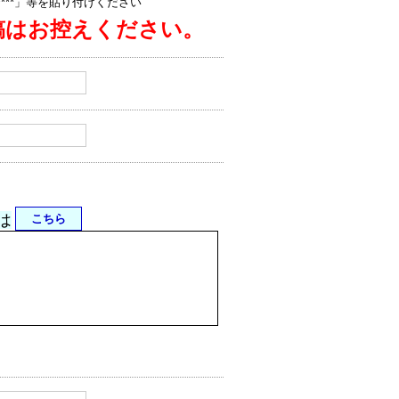
jp/****」等を貼り付けください
稿はお控えください。
は
こちら