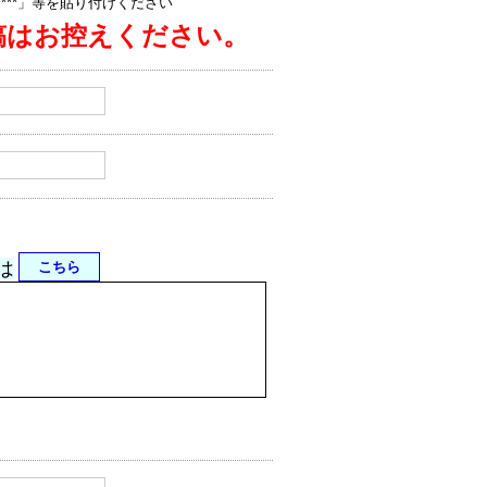
jp/****」等を貼り付けください
稿はお控えください。
は
こちら