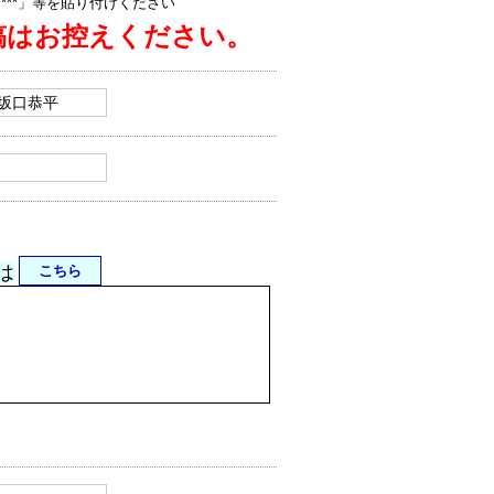
jp/****」等を貼り付けください
稿はお控えください。
は
こちら