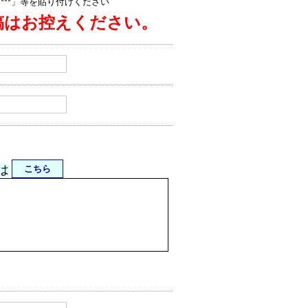
jp/****」等を貼り付けください
稿はお控えください。
は
こちら