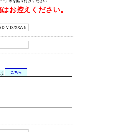
jp/****」等を貼り付けください
稿はお控えください。
は
こちら