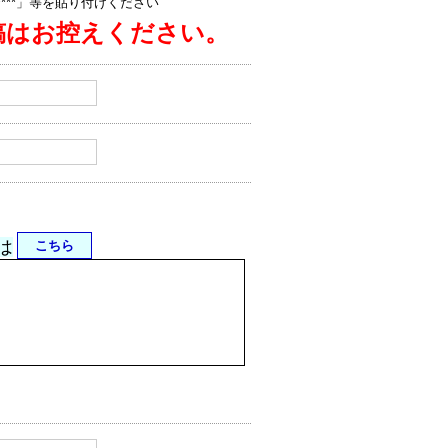
jp/****」等を貼り付けください
稿はお控えください。
は
こちら