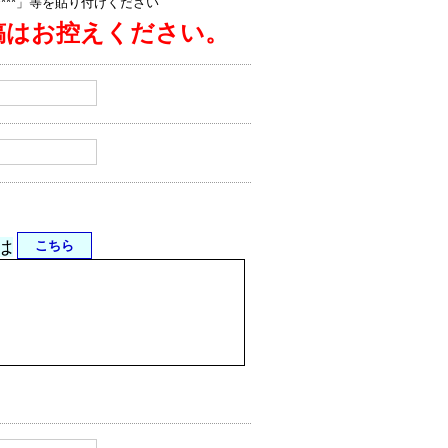
jp/****」等を貼り付けください
稿はお控えください。
は
こちら