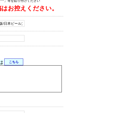
jp/****」等を貼り付けください
稿はお控えください。
は
こちら