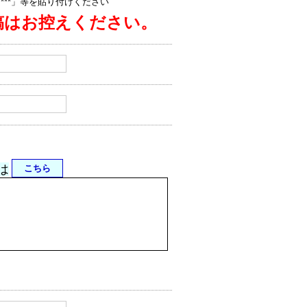
jp/****」等を貼り付けください
稿はお控えください。
は
こちら