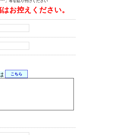
jp/****」等を貼り付けください
稿はお控えください。
は
こちら