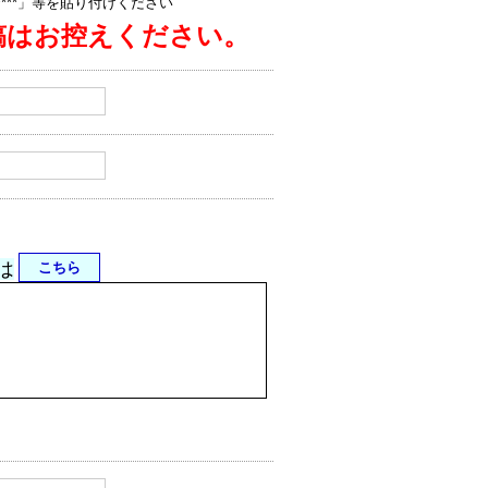
jp/****」等を貼り付けください
稿はお控えください。
は
こちら