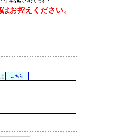
jp/****」等を貼り付けください
稿はお控えください。
は
こちら