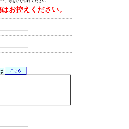
jp/****」等を貼り付けください
稿はお控えください。
は
こちら