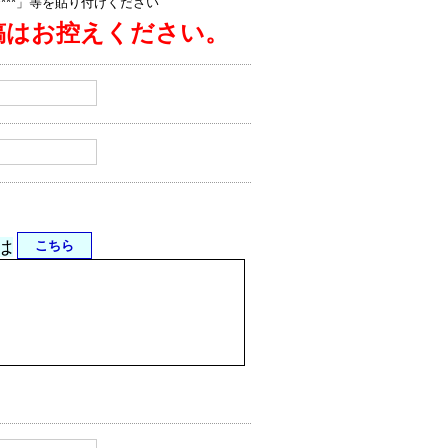
jp/****」等を貼り付けください
稿はお控えください。
は
こちら