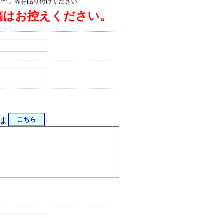
jp/****」等を貼り付けください
稿はお控えください。
は
こちら