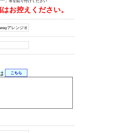
jp/****」等を貼り付けください
稿はお控えください。
は
こちら