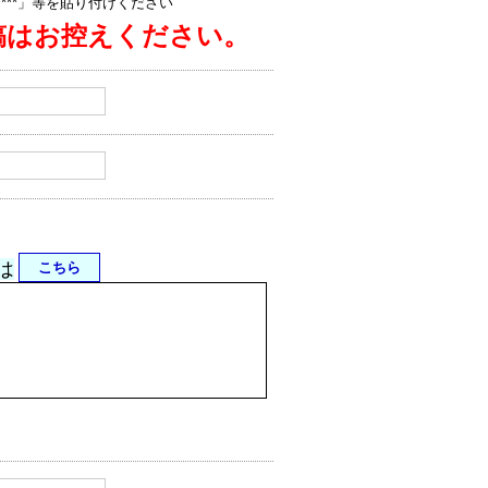
jp/****」等を貼り付けください
稿はお控えください。
は
こちら