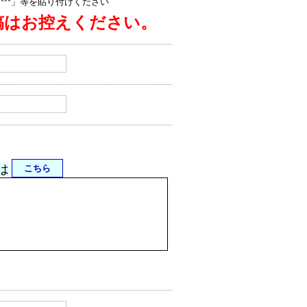
jp/****」等を貼り付けください
稿はお控えください。
は
こちら