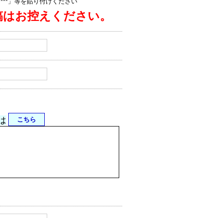
jp/****」等を貼り付けください
稿はお控えください。
は
こちら