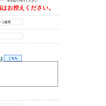
jp/****」等を貼り付けください
稿はお控えください。
は
こちら