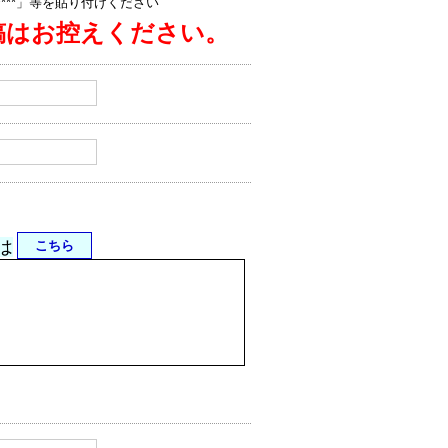
jp/****」等を貼り付けください
稿はお控えください。
は
こちら