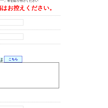
jp/****」等を貼り付けください
稿はお控えください。
は
こちら