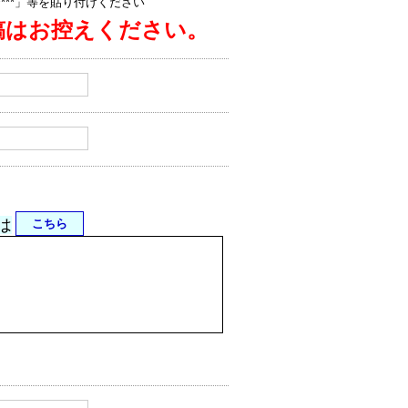
jp/****」等を貼り付けください
稿はお控えください。
は
こちら