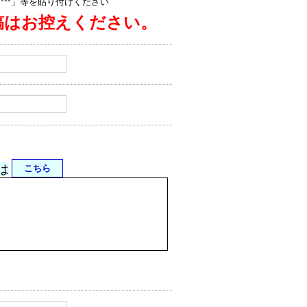
jp/****」等を貼り付けください
稿はお控えください。
は
こちら