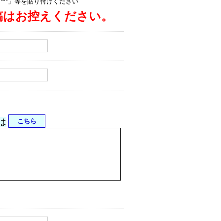
jp/****」等を貼り付けください
稿はお控えください。
は
こちら