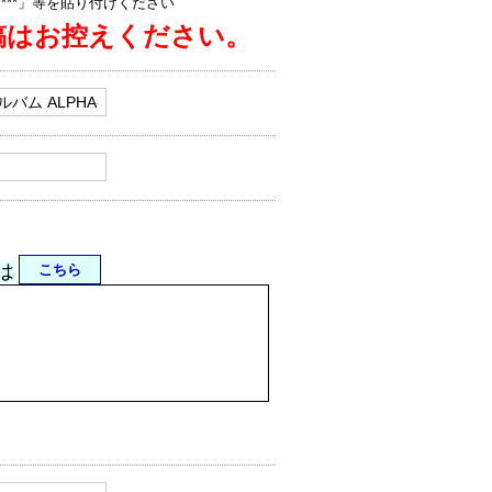
jp/****」等を貼り付けください
稿はお控えください。
は
こちら