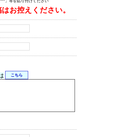
jp/****」等を貼り付けください
稿はお控えください。
は
こちら