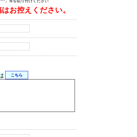
jp/****」等を貼り付けください
稿はお控えください。
は
こちら