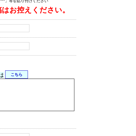
jp/****」等を貼り付けください
稿はお控えください。
は
こちら