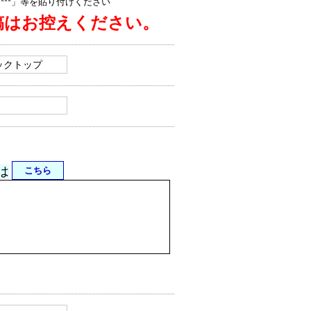
jp/****」等を貼り付けください
稿はお控えください。
は
こちら