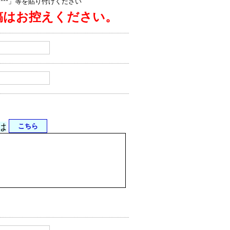
jp/****」等を貼り付けください
稿はお控えください。
は
こちら