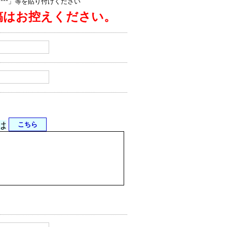
jp/****」等を貼り付けください
稿はお控えください。
は
こちら